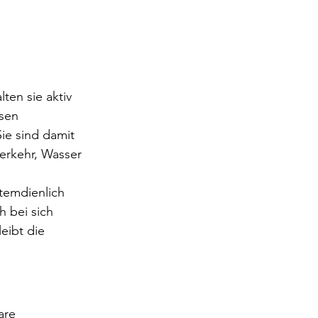
en sie aktiv 
sen 
ie sind damit 
erkehr, Wasser 
stemdienlich 
 bei sich 
ibt die 
are 