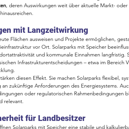
ten
, deren Auswirkungen weit über aktuelle Markt- oder 
hinausreichen.
gen mit Langzeitwirkung
e Flächen ausweisen und Projekte ermöglichen, gestalt
einfrastruktur vor Ort. Solarparks mit Speicher beeinflus
dortattraktivität und kommunale Einnahmen langfristig. S
ssischen Infrastrukturentscheidungen – etwa im Bereich V
klung.
tärken diesen Effekt. Sie machen Solarparks flexibel, sy
 an zukünftige Anforderungen des Energiesystems. Auch
ingungen oder regulatorischen Rahmenbedingungen ble
d relevant.
erheit für Landbesitzer
ffnen Solarparks mit Speicher eine stabile und kalkulierb