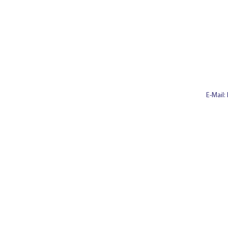
Rückgrat der Energiewende
poli
wird
E-Mail: