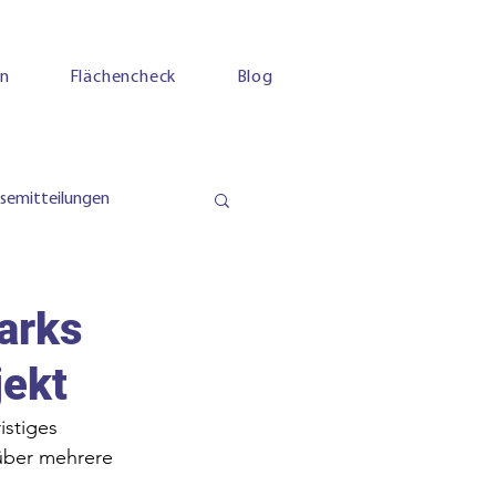
en
Flächencheck
Blog
ssemitteilungen
arks
jekt
istiges 
 über mehrere 