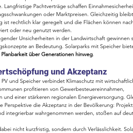
. Langfristige Pachtverträge schaffen Einnahmesicherhe
ragsschwankungen oder Marktpreisen. Gleichzeitig bleib
g ist rechtlich klar geregelt und die Flächen können nac
iviert oder neu genutzt werden.
igender Unsicherheiten in der Landwirtschaft gewinnen 
gskonzepte an Bedeutung. Solarparks mit Speicher biete
 
Planbarkeit über Generationen hinweg
.
ertschöpfung und Akzeptanz
 PV und Speicher verbindet Klimaschutz mit wirtschaftl
Kommunen profitieren von Gewerbesteuereinnahmen, 
 und einer stärkeren regionalen Energieversorgung. Gle
ge Perspektive die Akzeptanz in der Bevölkerung: Projekte
 und integrierbar wahrgenommen werden, stoßen auf deut
bei nicht kurzfristig, sondern durch Verlässlichkeit. Sol