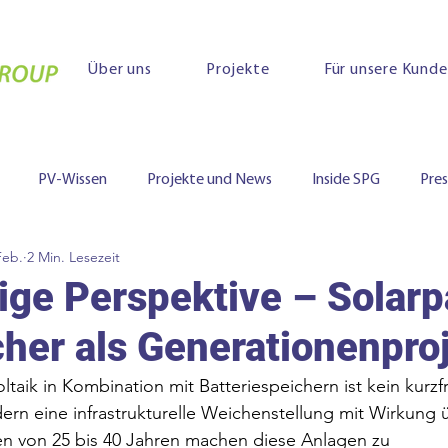
Über uns
Projekte
Für unsere Kund
PV-Wissen
Projekte und News
Inside SPG
Pre
Feb.
2 Min. Lesezeit
tige Perspektive – Solarp
cher als Generationenpro
aik in Kombination mit Batteriespeichern ist kein kurzfr
ern eine infrastrukturelle Weichenstellung mit Wirkung
en von 25 bis 40 Jahren machen diese Anlagen zu 