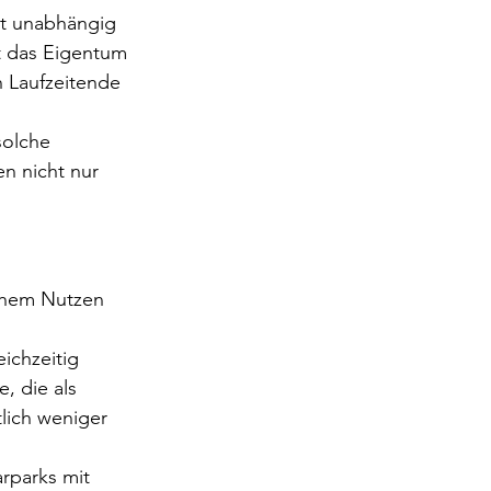
it unabhängig 
t das Eigentum 
h Laufzeitende 
solche 
n nicht nur 
ichem Nutzen 
ichzeitig 
, die als 
lich weniger 
arparks mit 