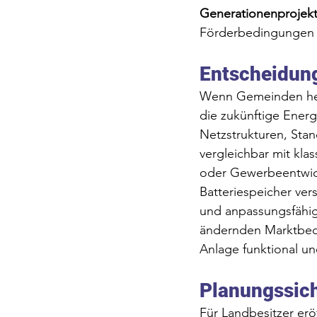
Generationenprojek
Förderbedingungen 
Entscheidun
Wenn Gemeinden heut
die zukünftige Energi
Netzstrukturen, Stan
vergleichbar mit kla
oder Gewerbeentwic
Batteriespeicher vers
und anpassungsfähig
ändernden Marktbed
Anlage funktional un
Planungssich
Für Landbesitzer erö