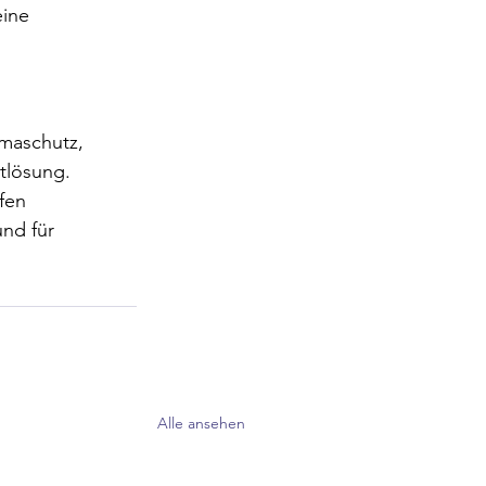
ine 
imaschutz, 
tlösung. 
fen 
nd für 
Alle ansehen