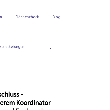
en
Flächencheck
Blog
ssemitteilungen
chluss -
serem Koordinator