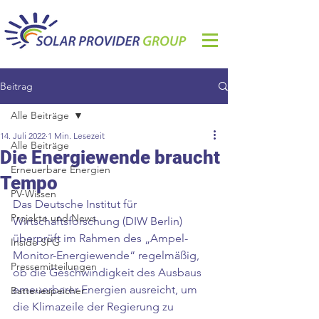
Beitrag
Alle Beiträge
14. Juli 2022
1 Min. Lesezeit
Alle Beiträge
Die Energiewende braucht
Erneuerbare Energien
Tempo
PV-Wissen
Das Deutsche Institut für 
Projekte und News
Wirtschaftsforschung (DIW Berlin) 
überprüft im Rahmen des „Ampel-
Inside SPG
Monitor-Energiewende“ regelmäßig, 
Pressemitteilungen
ob die Geschwindigkeit des Ausbaus 
erneuerbarer Energien ausreicht, um 
Batteriespeicher
die Klimazeile der Regierung zu 