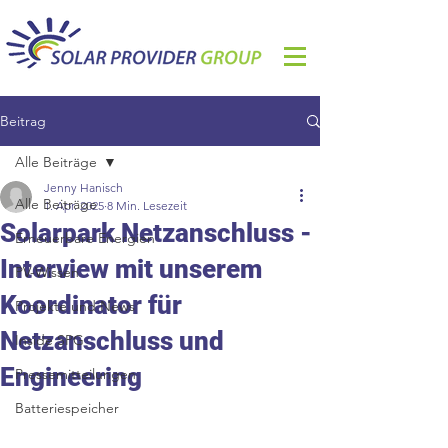
Beitrag
Alle Beiträge
Jenny Hanisch
Alle Beiträge
1. Apr. 2025
8 Min. Lesezeit
Solarpark Netzanschluss -
Erneuerbare Energien
Interview mit unserem
PV-Wissen
Koordinator für
Projekte und News
Netzanschluss und
Inside SPG
Engineering
Pressemitteilungen
Batteriespeicher