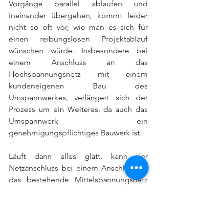
Vorgänge parallel ablaufen und 
ineinander übergehen, kommt leider 
nicht so oft vor, wie man es sich für 
einen reibungslosen Projektablauf 
wünschen würde. Insbesondere bei 
einem Anschluss an das 
Hochspannungsnetz mit einem 
kundeneigenen Bau des 
Umspannwerkes, verlängert sich der 
Prozess um ein Weiteres, da auch das 
Umspannwerk ein 
genehmigungspflichtiges Bauwerk ist. 
Läuft dann alles glatt, kann der 
Netzanschluss bei einem Anschluss an 
das bestehende Mittelspannungsnetz 
einige Monate nach dem Bau der 
Anlage und somit 
circa drei bis vier 
Jahre nach dem eigentlichen Start der 