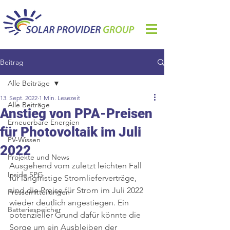
Beitrag
Alle Beiträge
13. Sept. 2022
1 Min. Lesezeit
Alle Beiträge
Anstieg von PPA-Preisen
Erneuerbare Energien
für Photovoltaik im Juli
PV-Wissen
2022
Projekte und News
Ausgehend vom zuletzt leichten Fall 
Inside SPG
für langfristige Stromlieferverträge, 
sind die Preise für Strom im Juli 2022 
Pressemitteilungen
wieder deutlich angestiegen. Ein 
Batteriespeicher
potenzieller Grund dafür könnte die 
Sorge um ein Ausbleiben der 