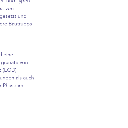
eit und Typen 
st von 
 gesetzt und 
sere Bautrupps 
 eine 
zgranate von 
t (EOD) 
unden als auch 
r Phase im 