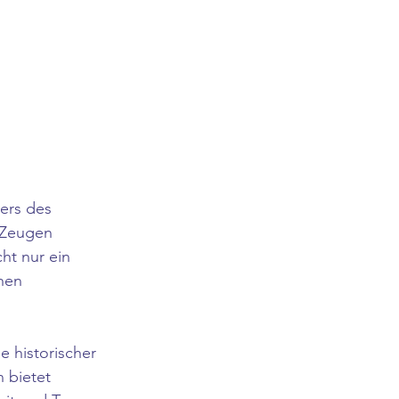
ers des 
 Zeugen 
ht nur ein 
hen 
e historischer 
 bietet 