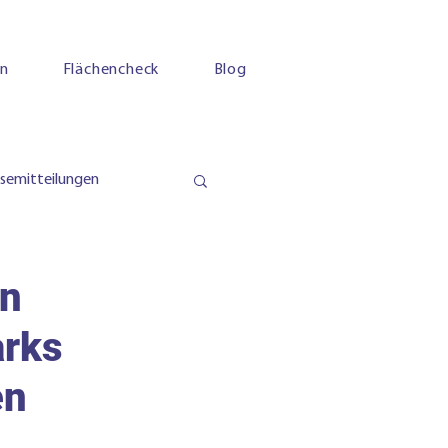
en
Flächencheck
Blog
ssemitteilungen
on
arks
en