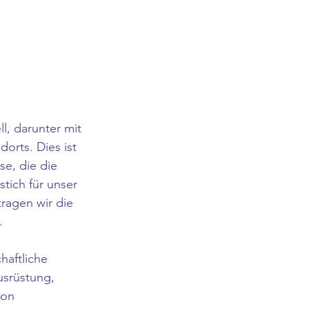
l, darunter mit 
rts. Dies ist 
se, die die 
tich für unser 
ragen wir die 
.
haftliche 
usrüstung, 
von 