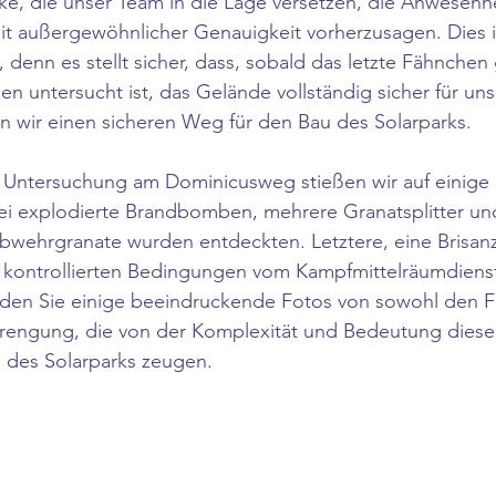
ke, die unser Team in die Lage versetzen, die Anwesenh
it außergewöhnlicher Genauigkeit vorherzusagen. Dies i
denn es stellt sicher, dass, sobald das letzte Fähnchen
en untersucht ist, das Gelände vollständig sicher für un
en wir einen sicheren Weg für den Bau des Solarparks.
n Untersuchung am Dominicusweg stießen wir auf einige 
i explodierte Brandbomben, mehrere Granatsplitter und
abwehrgranate wurden entdeckten. Letztere, eine Brisan
er kontrollierten Bedingungen vom Kampfmittelräumdiens
nden Sie einige beeindruckende Fotos von sowohl den F
Sprengung, die von der Komplexität und Bedeutung diese
 des Solarparks zeugen.