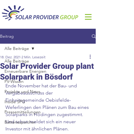
Beitrag
Alle Beiträge
18. Dez. 2021
2 Min. Lesezeit
Alle Beiträge
Solar Provider Group plant
Erneuerbare Energien
Solarpark in Bösdorf
PV-Wissen
Ende November hat der Bau- und 
Projekte und News
Vergabeausschuss der 
Einheitsgemeinde Oebisfelde-
Inside SPG
Weferlingen den Plänen zum Bau eines 
Pressemitteilungen
Solarparks in Hödingen zugestimmt. 
Und schon meldet sich ein neuer 
Batteriespeicher
Investor mit ähnlichen Plänen.