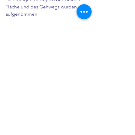
Fläche und des Gehwegs wurden 
aufgenommen.
Ines Jachmann 18.12.2021, 17:53
Über Volksstimme. Link: 
https://www.volksstimme.de/lokal/oebi
sfelde/firma-aus-munchen-plant-
solarpark-in-bosdorf-3309609?
reduced=true
Alle ansehen
Aktuelle Beiträge