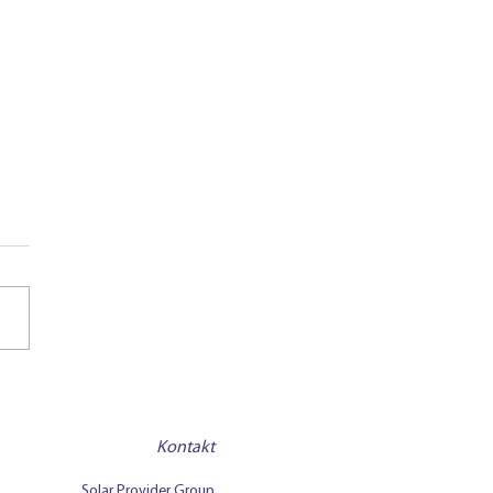
rthermie vs.
ovoltaik: Zwei
nologien im Vergleich
Kontakt
Solar Provider Group