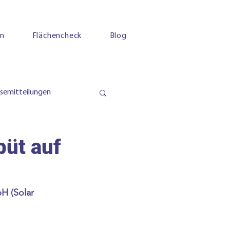
en
Flächencheck
Blog
ssemitteilungen
büt auf
H (Solar 