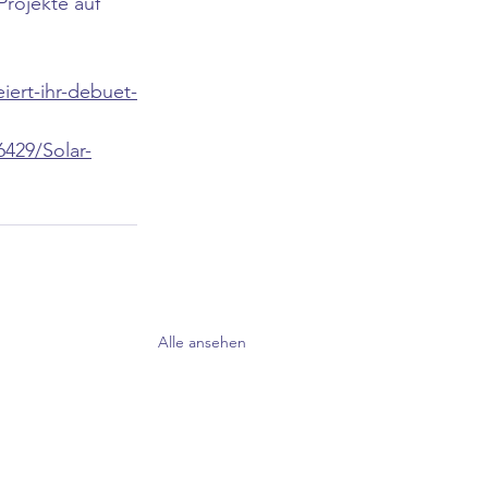
rojekte auf 
iert-ihr-debuet-
6429/Solar-
Alle ansehen