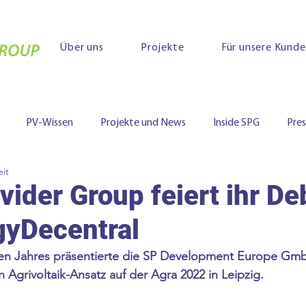
Über uns
Projekte
Für unsere Kund
PV-Wissen
Projekte und News
Inside SPG
Pre
eit
vider Group feiert ihr De
gyDecentral
sen Jahres präsentierte die SP Development Europe Gmb
 Agrivoltaik-Ansatz auf der Agra 2022 in Leipzig.