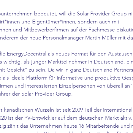
unternehmen bedeutet, will die Solar Provider Group nic
wirt*innen und Eigentümer*innen, sondern auch mit 
nnen und Mitbewerberfirmen auf der Fachmesse diskutie
anderem der neue Personalmanager Martin Müller mit dab
die EnergyDecentral als neues Format für den Austausch
ns wichtig, als junger Marktteilnehmer in Deutschland, ei
it Gesicht" zu sein. Da wir in ganz Deutschland Partner
e als ideale Plattform für informative und produktive Ges
firmen und interessierten Einzelpersonen von überall an",
hrer der Solar Provider Group.
kanadischen Wurzeln ist seit 2009 Teil der international
2020 ist der PV-Entwickler auf dem deutschen Markt aktiv
pzig zählt das Unternehmen heute 16 Mitarbeitende und r