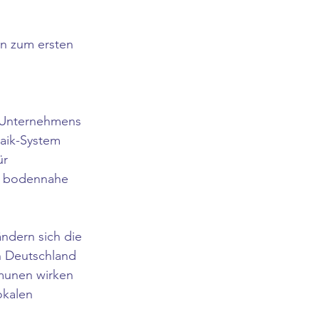
n zum ersten 
 
 Unternehmens 
taik-System 
ür 
e, bodennahe 
ndern sich die 
n Deutschland 
munen wirken 
okalen 