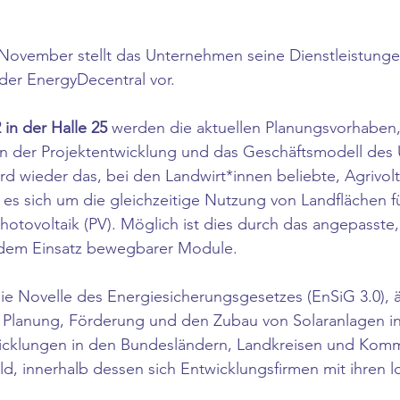
 November stellt das Unternehmen seine Dienstleistunge
der EnergyDecentral vor. 
in der Halle 25
 werden die aktuellen Planungsvorhaben,
n der Projektentwicklung und das Geschäftsmodell des
ird wieder das, bei den Landwirt*innen beliebte, Agrivol
t es sich um die gleichzeitige Nutzung von Landflächen f
hotovoltaik (PV). Möglich ist dies durch das angepasst
dem Einsatz bewegbarer Module. 
die Novelle des Energiesicherungsgesetzes (EnSiG 3.0), ä
 Planung, Förderung und den Zubau von Solaranlagen i
wicklungen in den Bundesländern, Landkreisen und Kom
d, innerhalb dessen sich Entwicklungsfirmen mit ihren l