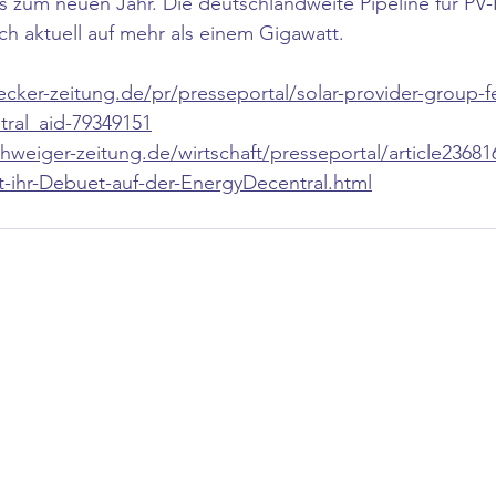
zum neuen Jahr. Die deutschlandweite Pipeline für PV-P
ich aktuell auf mehr als einem Gigawatt.
cker-zeitung.de/pr/presseportal/solar-provider-group-fe
tral_aid-79349151
weiger-zeitung.de/wirtschaft/presseportal/article23681
t-ihr-Debuet-auf-der-EnergyDecentral.html