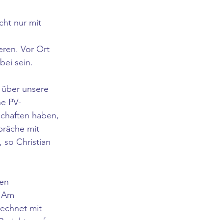
ht nur mit 
ren. Vor Ort 
ei sein. 
 über unsere 
ne PV-
schaften haben, 
präche mit 
 so Christian 
en 
. Am 
echnet mit 