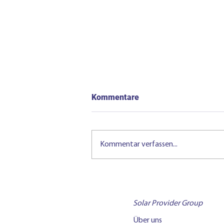
Kommentare
Kommentar verfassen...
Solarenergie in den
Niederlanden: Chancen und
Unterschiede zum deutschen
Solar Provider Group
Markt
Über uns