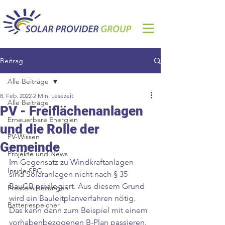
Beitrag
Alle Beiträge
8. Feb. 2022
2 Min. Lesezeit
Alle Beiträge
PV - Freiflächenanlagen
Erneuerbare Energien
und die Rolle der
PV-Wissen
Gemeinde
Projekte und News
Im Gegensatz zu Windkraftanlagen 
Inside SPG
sind Solaranlagen nicht nach § 35 
BauGB privilegiert. Aus diesem Grund 
Pressemitteilungen
wird ein Bauleitplanverfahren nötig. 
Batteriespeicher
Das kann dann zum Beispiel mit einem 
vorhabenbezogenen B-Plan passieren. 