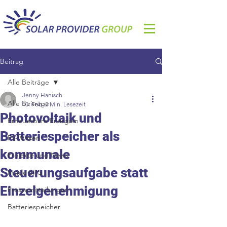
Beitrag
Alle Beiträge
Jenny Hanisch
Alle Beiträge
10. Feb.
2 Min. Lesezeit
Photovoltaik und
Erneuerbare Energien
Batteriespeicher als
PV-Wissen
kommunale
Projekte und News
Steuerungsaufgabe statt
Inside SPG
Einzelgenehmigung
Pressemitteilungen
Batteriespeicher