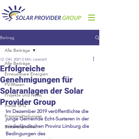
Beitrag
Alle Beiträge
12. Okt. 2021
2 Min. Lesezeit
Alle Beiträge
Erfolgreiche
Erneuerbare Energien
Genehmigungen für
PV-Wissen
Solaranlagen der Solar
Projekte und News
Provider Group
Inside SPG
Im Dezember 2019 veröffentlichte die 
Pressemitteilungen
junge Gemeinde Echt-Susteren in der 
niederländischen Provinz Limburg die 
Batteriespeicher
Bedingungen des 